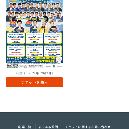
公演日：2026年09月23日
チケットを購入
劇場一覧
よくある質問
チケットに関するお問い合わせ